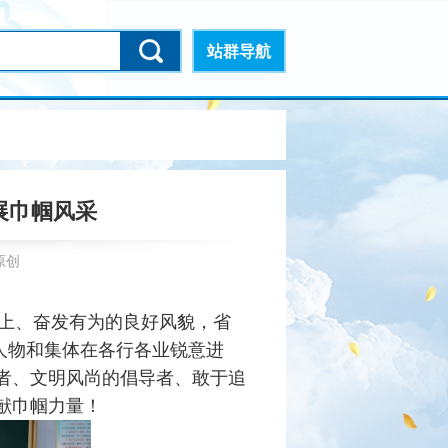
站群导航
展巾帼风采
原创
向上、奋发有为的良好风貌，省
性人物和集体在各行各业锐意进
者、文明风尚的倡导者、敢于追
献巾帼力量！