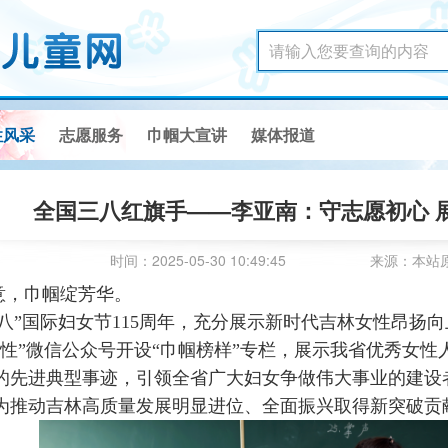
性风采
志愿服务
巾帼大宣讲
媒体报道
全国三八红旗手——李亚南：守志愿初心 
时间：2025-05-30 10:49:45
来源：本站
意，巾帼绽芳华。
三八”国际妇女节115周年，充分展示新时代吉林女性昂扬
女性”微信公众号开设“巾帼榜样”专栏，展示我省优秀女
的先进典型事迹，引领全省广大妇女争做伟大事业的建设
为推动吉林高质量发展明显进位、全面振兴取得新突破贡