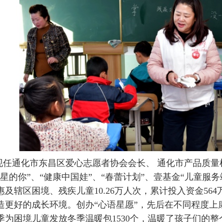
现任通化市东昌区爱心志愿者协会会长、 通化市产品质量
星的你”、“健康中国娃”、“春蕾计划”、壹基金“儿童服
及辖区困境、残疾儿童10.26万人次，累计投入资金56
造更好的成长环境。创办“心语星愿”，先后在不同程度上康
季为困境儿童发放冬季温暖包1530个，温暖了孩子们的整