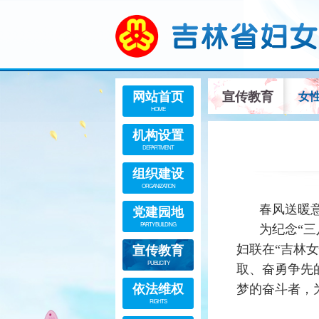
网站首页
宣传教育
女
HOME
机构设置
DEPARTMENT
组织建设
ORGANIZATION
党建园地
春风送暖
PARTY BUILDING
为纪念“
宣传教育
妇联在“吉林
PUBLICITY
取、奋勇争先
依法维权
梦的奋斗者，
RIGHTS