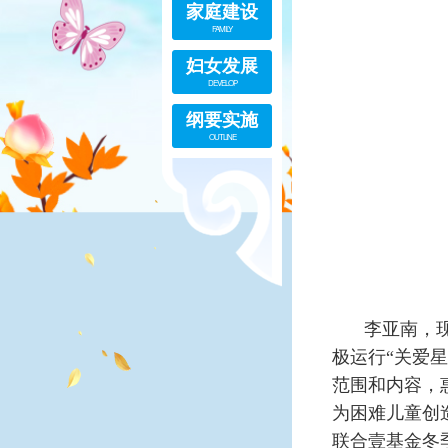
家庭建设
FAMILY
妇女发展
DEVELOP
纲要实施
OUTLINE
李亚南，
极运行“关爱星
范围和内容，惠
为困难儿童创
联合壹基金冬