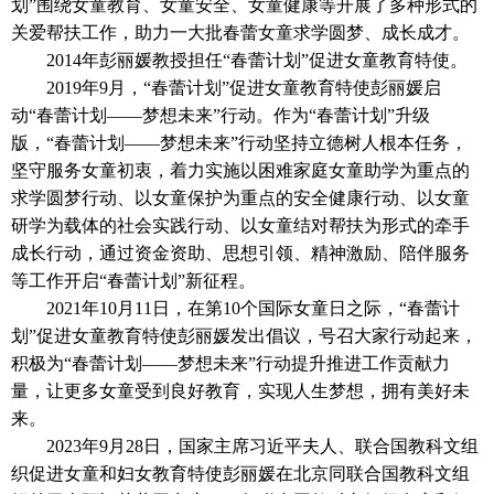
划”围绕女童教育、女童安全、女童健康等开展了多种形式的
关爱帮扶工作，助力一大批春蕾女童求学圆梦、成长成才。
2014
年彭丽媛教授担任“春蕾计划”促进女童教育特使。
2019
年9月，“春蕾计划”促进女童教育特使彭丽媛启
动“春蕾计划——梦想未来”行动。作为“春蕾计划”升级
版，“春蕾计划——梦想未来”行动坚持立德树人根本任务，
坚守服务女童初衷，着力实施以困难家庭女童助学为重点的
求学圆梦行动、以女童保护为重点的安全健康行动、以女童
研学为载体的社会实践行动、以女童结对帮扶为形式的牵手
成长行动，通过资金资助、思想引领、精神激励、陪伴服务
等工作开启“春蕾计划”新征程。
2021
年10月11日，在第10个国际女童日之际，“春蕾计
划”促进女童教育特使彭丽媛发出倡议，号召大家行动起来，
积极为“春蕾计划——梦想未来”行动提升推进工作贡献力
量，让更多女童受到良好教育，实现人生梦想，拥有美好未
来。
2023
年9月28日，国家主席习近平夫人、联合国教科文组
织促进女童和妇女教育特使彭丽媛在北京同联合国教科文组