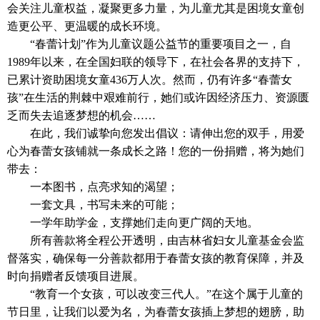
会关注儿童权益，凝聚更多力量，为儿童尤其是困境女童创
造更公平、更温暖的成长环境。
“春蕾计划”作为儿童议题公益节的重要项目之一，自
1989年以来，在全国妇联的领导下，在社会各界的支持下，
已累计资助困境女童436万人次。然而，仍有许多“春蕾女
孩”在生活的荆棘中艰难前行，她们或许因经济压力、资源匮
乏而失去追逐梦想的机会……
在此，我们诚挚向您发出倡议：请伸出您的双手，用爱
心为春蕾女孩铺就一条成长之路！您的一份捐赠，将为她们
带去：
一本图书，点亮求知的渴望；
一套文具，书写未来的可能；
一学年助学金，支撑她们走向更广阔的天地。
所有善款将全程公开透明，由吉林省妇女儿童基金会监
督落实，确保每一分善款都用于春蕾女孩的教育保障，并及
时向捐赠者反馈项目进展。
“教育一个女孩，可以改变三代人。”在这个属于儿童的
节日里，让我们以爱为名，为春蕾女孩插上梦想的翅膀，助